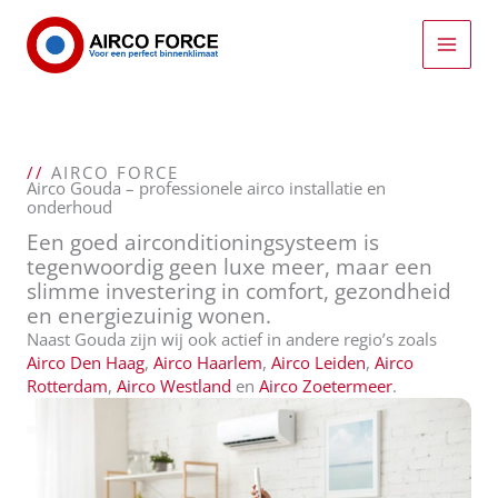
Ga
naar
de
inhoud
//
AIRCO FORCE
Airco Gouda – professionele airco installatie en
onderhoud
Een goed airconditioningsysteem is
tegenwoordig geen luxe meer, maar een
slimme investering in comfort, gezondheid
en energiezuinig wonen.
Naast Gouda zijn wij ook actief in andere regio’s zoals
Airco Den Haag
,
Airco Haarlem
,
Airco Leiden
,
Airco
Rotterdam
,
Airco Westland
en
Airco Zoetermeer
.