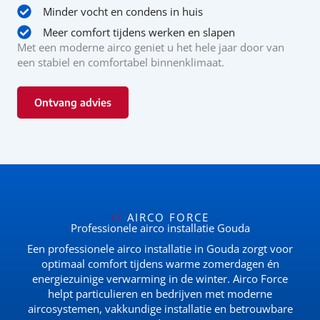
Minder vocht en condens in huis
Meer comfort tijdens werken en slapen
Met een moderne airco geniet u het hele jaar door van
een stabiel en comfortabel binnenklimaat.
Ontvang advies
//
AIRCO FORCE
Professionele airco installatie Gouda
Een professionele airco installatie in Gouda zorgt voor
optimaal comfort tijdens warme zomerdagen én
energiezuinige verwarming in de winter. Airco Force
helpt particulieren en bedrijven met moderne
aircosystemen, vakkundige installatie en betrouwbare