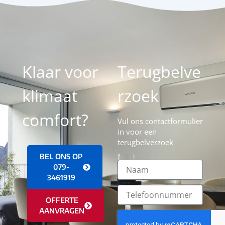
Klaar voor
Terugbelve
klimaat
rzoek
comfort?
Vul ons contactformulier
in voor een
terugbelverzoek
BEL ONS OP
079-
3461919
OFFERTE
AANVRAGEN