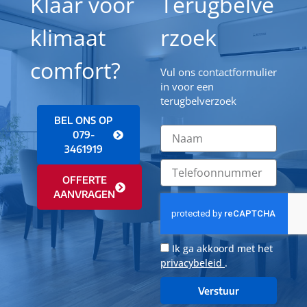
Klaar voor
Terugbelve
klimaat
rzoek
comfort?
Vul ons contactformulier
in voor een
terugbelverzoek
BEL ONS OP
079-
3461919
OFFERTE
AANVRAGEN
Ik ga akkoord met het
privacybeleid
.
Verstuur