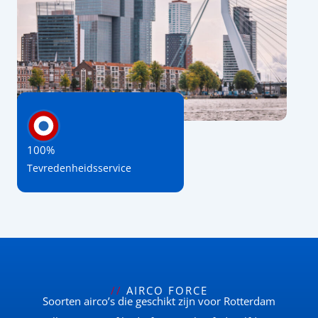
100%
Tevredenheidsservice
//
AIRCO FORCE
Soorten airco’s die geschikt zijn voor Rotterdam