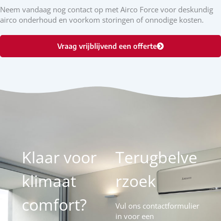
Neem vandaag nog contact op met Airco Force voor deskundig
airco onderhoud en voorkom storingen of onnodige kosten.
Vraag vrijblijvend een offerte
Klaar voor
Terugbelve
klimaat
rzoek
comfort?
Vul ons contactformulier
in voor een