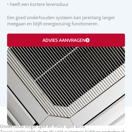
• heeft een kortere levensduur
Een goed onderhouden systeem kan jarenlang langer
meegaan en blijft energiezuinig functioneren.
ADVIES AANVRAGEN
Onderhoud single split en multi split airco
Zowel single split als multi split systemen hebben onderhoud