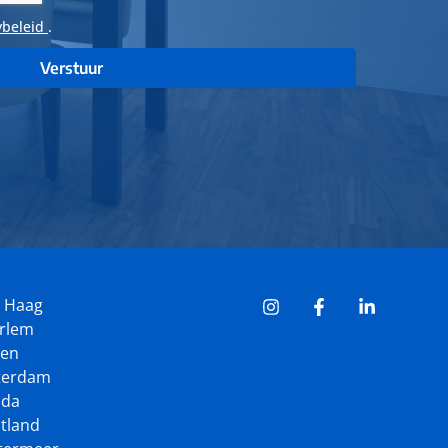
ybeleid
.
Verstuur
n Haag
arlem
den
tterdam
uda
tland