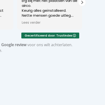
Erg blij met het plaatsen van de
klantvriende
airco.
werkmet
ct
Keurig alles geïnstalleerd.
Nette mensen goede uitleg.
Alles netjes opgeruimd !
Lees verder
Ik raad u dit bedrijf zeker aan !
er
Gecertificeerd door: Trustindex
g.
e
Google review
voor ons wilt achterlaten.
e.