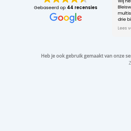
Wij h
Bleisw
Gebaseerd op
44 recensies
multis
drie b
instal
Lees v
over 
offer
Het o
Heb je ook gebruik gemaakt van onze se
trans
een b
Z
waarb
versch
plaat
bespro
plaat
na op
Op de
een t
effici
goed 