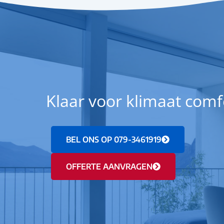
monte
profes
instal
uur a
opgel
werd d
Airco
door k
Klaar voor klimaat comf
profe
helde
de we
bevel
BEL ONS OP 079-3461919
de ins
airco
OFFERTE AANVRAGEN
Foto b
warmt
nieuwe