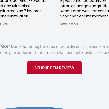
ebben door Airco-Force uit
Bij verschillende bedrijven
ijk een Mitsubishi
offertes aangevraagd. Bij
plit airco van 7 kW met
Airco-Force was het conta
innenunits laten
vanaf het eerste moment
leren en zijn zeer tevreden
goed! Het voelde gelijk
erder
Lees verder
het gehele traject van
vertrouwd.
te tot en met oplevering.
De jongens die het werk
hebben uitgevoerd zijn ze
fferteproces was snel en
sociaal, vriendelijk en kundi
rvice?
Dan zouden wij het enorm waarderen als je een kort
parant en gebaseerd op
Stuk voor stuk toppers!
ezoek aan onze woning,
o help je anderen bij het maken van een betrouwbare keuz
ij is ingemeten en
illende configuraties en
singsmogelijkheden zijn
SCHRIJF EEN REVIEW
ken. De installatie vond
s binnen drie werkdagen
drachtbevestiging.
 installatiedag werkte
eam van vier monteurs
ënt, gestructureerd en
georganiseerd. De