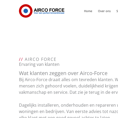
Ga
naar
Home
Over ons
S
de
inhoud
//
AIRCO FORCE
Ervaring van klanten
Wat klanten zeggen over Airco-Force
Bij Airco-Force draait alles om tevreden klanten. W
mensen zich gehoord voelen, duidelijkheid krijg
vakmanschap en service. Dat zie je terug in de er
Dagelijks installeren, onderhouden en repareren w
woningen en bedrijven. Van eerste advies tot nazo
elke klant met een goed gevoel achter te laten.