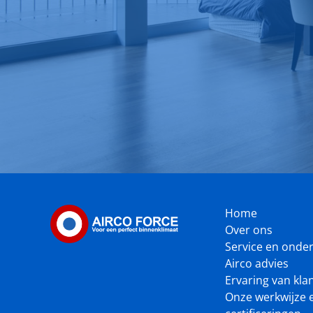
Home
Over ons
Service en onde
Airco advies
Ervaring van kla
Onze werkwijze 