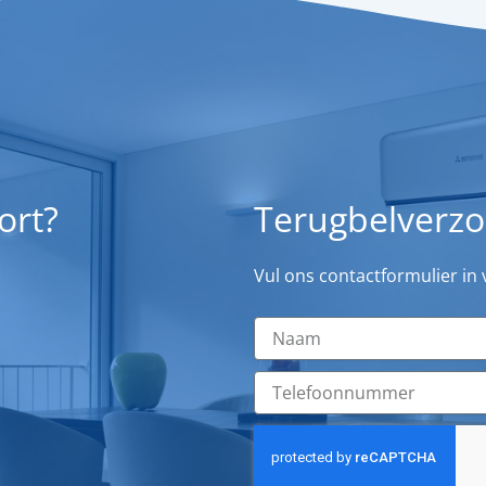
urs waren vriendelijk en
sioneel. De volledige
latie werd binnen circa 6,5
fgerond, netjes
everd en de bediening
uidelijk toegelicht.
-Force onderscheidt zich
orte doorlooptijden,
ort?
Terugbelverz
ssionele uitvoering en
re communicatie tijdens
rkzaamheden. Wij
Vul ons contactformulier in
en Airco-Force aan voor
tallatie van een multisplit
systeem.
uitenzijde: links originele
epomp unit, rechts de
 Mitsubishi airco unit.