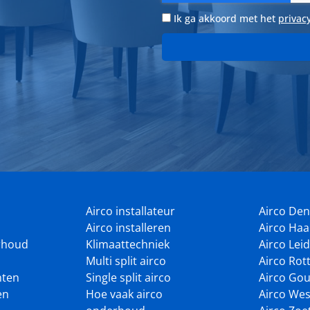
Ik ga akkoord met het
privac
Airco installateur
Airco De
Airco installeren
Airco Ha
rhoud
Klimaattechniek
Airco Lei
Multi split airco
Airco Ro
nten
Single split airco
Airco Go
en
Hoe vaak airco
Airco Wes