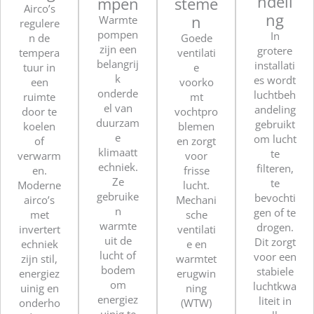
ndeli
mpen
steme
Airco’s
ng
n
Warmte
regulere
pompen
In
Goede
n de
zijn een
grotere
ventilati
tempera
belangrij
installati
e
tuur in
k
es wordt
voorko
een
onderde
luchtbeh
mt
ruimte
el van
andeling
vochtpro
door te
duurzam
gebruikt
blemen
koelen
e
om lucht
en zorgt
of
klimaatt
te
voor
verwarm
echniek.
filteren,
frisse
en.
Ze
te
lucht.
Moderne
gebruike
bevochti
Mechani
airco’s
n
gen of te
sche
met
warmte
drogen.
ventilati
invertert
uit de
Dit zorgt
e en
echniek
lucht of
voor een
warmtet
zijn stil,
bodem
stabiele
erugwin
energiez
om
luchtkwa
ning
uinig en
energiez
liteit in
(WTW)
onderho
uinig te