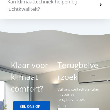
Kan klimaattechniek helpen bij
luchtkwaliteit?
Klaar voor
Terugbelve
klimaat
rzoek
comfort?
Vul ons contactformulier
in voor een
terugbelverzoek
BEL ONS OP